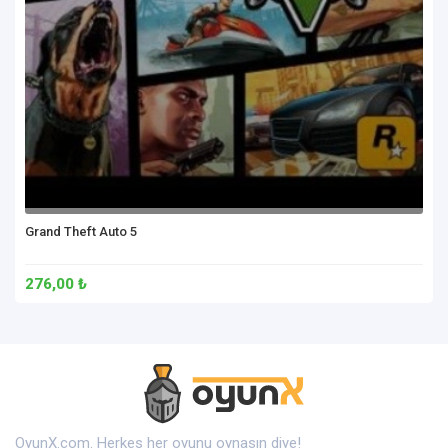
Grand Theft Auto 5
276,00 ₺
OyunX.com. Herkes her oyunu oynasın diye!