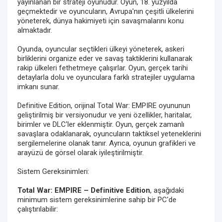
yayınlanan bir strateji oyunudur. Oyun, 18. yüzyılda
geçmektedir ve oyuncuların, Avrupa'nın çeşitli ülkelerini
yöneterek, dünya hakimiyeti için savaşmalarını konu
almaktadır.
Oyunda, oyuncular seçtikleri ülkeyi yöneterek, askeri
birliklerini organize eder ve savaş taktiklerini kullanarak
rakip ülkeleri fethetmeye çalışırlar. Oyun, gerçek tarihi
detaylarla dolu ve oyunculara farklı stratejiler uygulama
imkanı sunar.
Definitive Edition, orijinal Total War: EMPIRE oyununun
geliştirilmiş bir versiyonudur ve yeni özellikler, haritalar,
birimler ve DLC'ler eklenmiştir. Oyun, gerçek zamanlı
savaşlara odaklanarak, oyuncuların taktiksel yeteneklerini
sergilemelerine olanak tanır. Ayrıca, oyunun grafikleri ve
arayüzü de görsel olarak iyileştirilmiştir.
Sistem Gereksinimleri:
Total War: EMPIRE – Definitive Edition
, aşağıdaki
minimum sistem gereksinimlerine sahip bir PC'de
çalıştırılabilir: