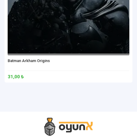
Batman Arkham Origins
31,00 ₺