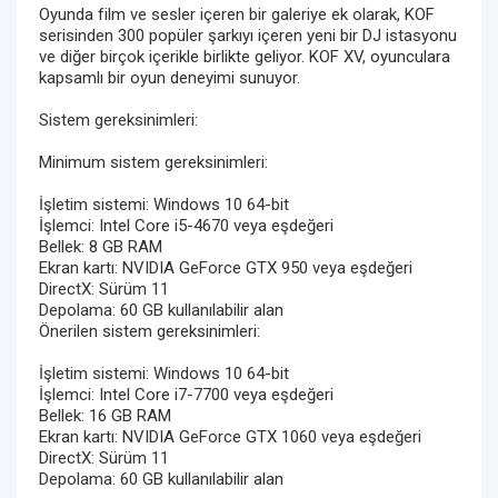
Oyunda film ve sesler içeren bir galeriye ek olarak, KOF
serisinden 300 popüler şarkıyı içeren yeni bir DJ istasyonu
ve diğer birçok içerikle birlikte geliyor. KOF XV, oyunculara
kapsamlı bir oyun deneyimi sunuyor.
Sistem gereksinimleri:
Minimum sistem gereksinimleri:
İşletim sistemi: Windows 10 64-bit
İşlemci: Intel Core i5-4670 veya eşdeğeri
Bellek: 8 GB RAM
Ekran kartı: NVIDIA GeForce GTX 950 veya eşdeğeri
DirectX: Sürüm 11
Depolama: 60 GB kullanılabilir alan
Önerilen sistem gereksinimleri:
İşletim sistemi: Windows 10 64-bit
İşlemci: Intel Core i7-7700 veya eşdeğeri
Bellek: 16 GB RAM
Ekran kartı: NVIDIA GeForce GTX 1060 veya eşdeğeri
DirectX: Sürüm 11
Depolama: 60 GB kullanılabilir alan