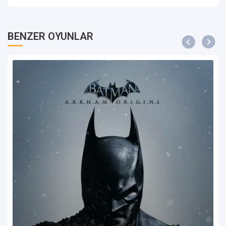
BENZER OYUNLAR