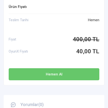
Ürün Fiyatı
Teslim Tarihi
Hemen
400,00 TL
Fiyat
40,00 TL
OyunX Fiyatı
Hemen Al
Yorumlar(0)