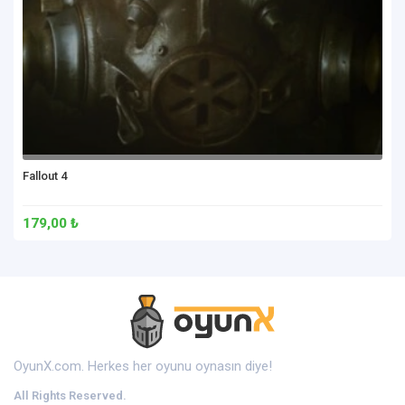
Fallout 4
179,00 ₺
OyunX.com. Herkes her oyunu oynasın diye!
All Rights Reserved.