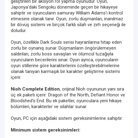
geliştirilen bir aksiyon rol yapma oyunudur. Oyun,
Japonya'daki Sengoku döneminde geçen bir hikayeye
sahiptir ve oyuncuların samuray William Adams'ı kontrol
etmesine olanak tanır. Oyun, zorlu düşmanları, inanılmaz
bir dövüş sistemi ve birçok farklı silah ve zırh seçeneği ile
doludur.
Oyun, özellikle Dark Souls serisi hayranlarına hitap eden
zorlu bir oynanış sunar. Düşmanların öngörülemeyen
saldırıları, zorlu boss savaşları ve ölümcül tuzağıyla
oyuncuların becerilerini sınar. Oyun ayrıca, oyuncuların
oyun stillerine göre karakterlerini özelleştirebilmelerine
olanak tanıyan karmaşık bir karakter geliştirme sistemi
içerir.
Nioh Complete Edition
, orijinal Nioh oyununun yanı sıra
üç ek paketi içerir: Dragon of the North, Defiant Honor ve
Bloodshed's End. Bu ek paketler, oyunculara yeni hikaye
bölümleri, karakterler ve silahlar sunar.
Oyun, PC için aşağıdaki sistem gereksinimlerine sahiptir:
Minimum sistem gereksinimleri: