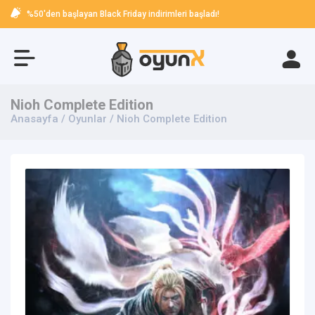
%50'den başlayan Black Friday indirimleri başladı!
Nioh Complete Edition
Anasayfa
/
Oyunlar
/ Nioh Complete Edition