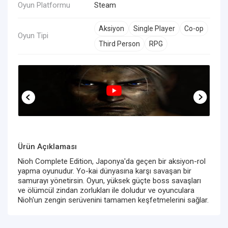
Oyun Platformu
Steam
Aksiyon
Single Player
Co-op
Oyun Tipi
Third Person
RPG
Ürün Açıklaması
Nioh Complete Edition, Japonya'da geçen bir aksiyon-rol
yapma oyunudur. Yo-kai dünyasına karşı savaşan bir
samurayı yönetirsin. Oyun, yüksek güçte boss savaşları
ve ölümcül zindan zorlukları ile doludur ve oyunculara
Nioh'un zengin serüvenini tamamen keşfetmelerini sağlar.