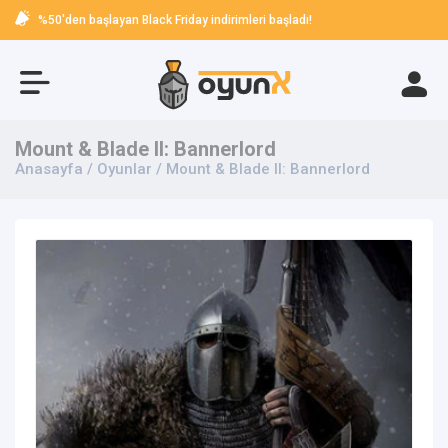
%50'den başlayan Black Friday indirimleri başladı!
Mount & Blade II: Bannerlord
Anasayfa
/
Oyunlar
/ Mount & Blade II: Bannerlord