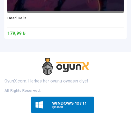
Dead Cells
179,99 ₺
OyunX.com. Herkes her oyunu oynasın diye!
All Rights Reserved.