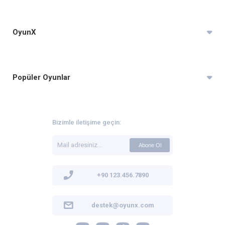
OyunX
Popüler Oyunlar
Bizimle iletişime geçin:
Abone Ol
+90 123.456.7890
destek@oyunx.com