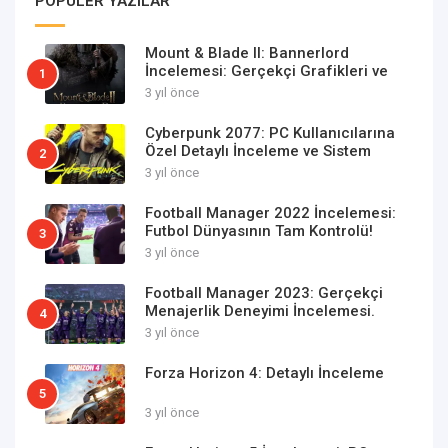
POPÜLER YAZILAR
Mount & Blade II: Bannerlord
İncelemesi: Gerçekçi Grafikleri ve
1
Gelişmiş Oynanışıyla Tarihi Bir Rol
3 yıl önce
Yapma Oyunu
Cyberpunk 2077: PC Kullanıcılarına
Özel Detaylı İnceleme ve Sistem
2
Gereksinimleri
3 yıl önce
Football Manager 2022 İncelemesi:
Futbol Dünyasının Tam Kontrolü!
3
3 yıl önce
Football Manager 2023: Gerçekçi
Menajerlik Deneyimi İncelemesi.
4
3 yıl önce
Forza Horizon 4: Detaylı İnceleme
5
3 yıl önce