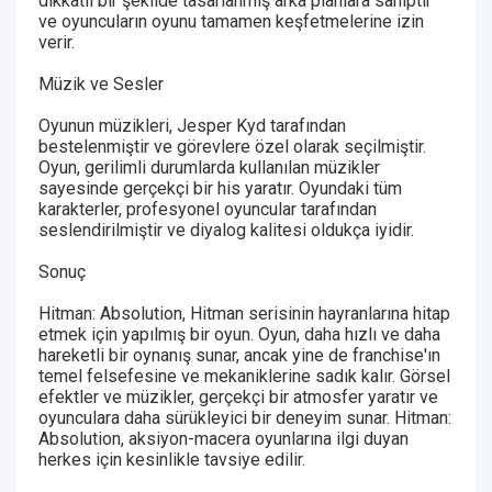
dikkatli bir şekilde tasarlanmış arka planlara sahiptir
ve oyuncuların oyunu tamamen keşfetmelerine izin
verir.
Müzik ve Sesler
Oyunun müzikleri, Jesper Kyd tarafından
bestelenmiştir ve görevlere özel olarak seçilmiştir.
Oyun, gerilimli durumlarda kullanılan müzikler
sayesinde gerçekçi bir his yaratır. Oyundaki tüm
karakterler, profesyonel oyuncular tarafından
seslendirilmiştir ve diyalog kalitesi oldukça iyidir.
Sonuç
Hitman: Absolution, Hitman serisinin hayranlarına hitap
etmek için yapılmış bir oyun. Oyun, daha hızlı ve daha
hareketli bir oynanış sunar, ancak yine de franchise'ın
temel felsefesine ve mekaniklerine sadık kalır. Görsel
efektler ve müzikler, gerçekçi bir atmosfer yaratır ve
oyunculara daha sürükleyici bir deneyim sunar. Hitman:
Absolution, aksiyon-macera oyunlarına ilgi duyan
herkes için kesinlikle tavsiye edilir.